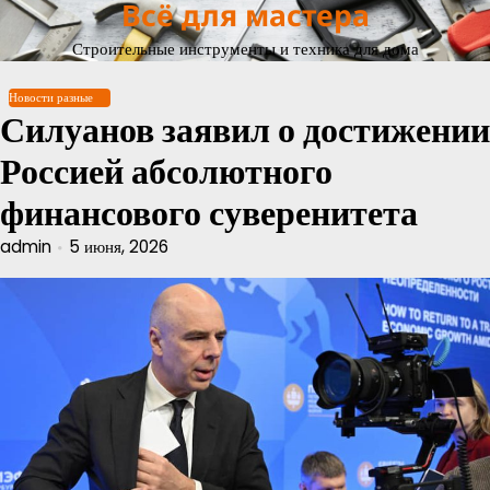
Всё для мастера
Перейти
к
Строительные инструменты и техника для дома
содержимому
Новости разные
Силуанов заявил о достижении
Россией абсолютного
финансового суверенитета
admin
5 июня, 2026