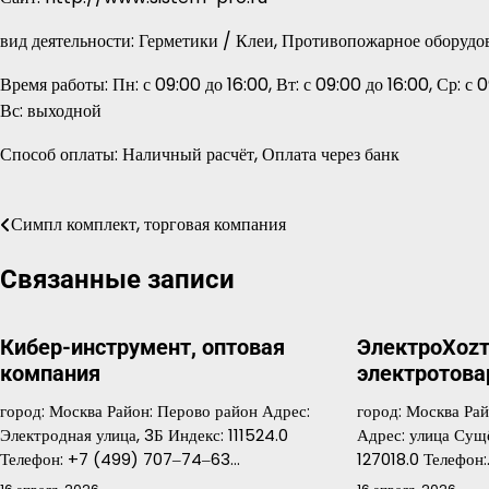
вид деятельности: Герметики / Клеи, Противопожарное оборуд
Время работы: Пн: с 09:00 до 16:00, Вт: с 09:00 до 16:00, Ср: с 0
Вс: выходной
Способ оплаты: Наличный расчёт, Оплата через банк
Симпл комплект, торговая компания
Навигация
по
Связанные записи
записям
Кибер-инструмент, оптовая
ЭлектроXozт
компания
электротова
город: Москва Район: Перово район Адрес:
город: Москва Ра
Электродная улица, 3Б Индекс: 111524.0
Адрес: улица Сущё
Телефон: +7 (499) 707‒74‒63…
127018.0 Телефон