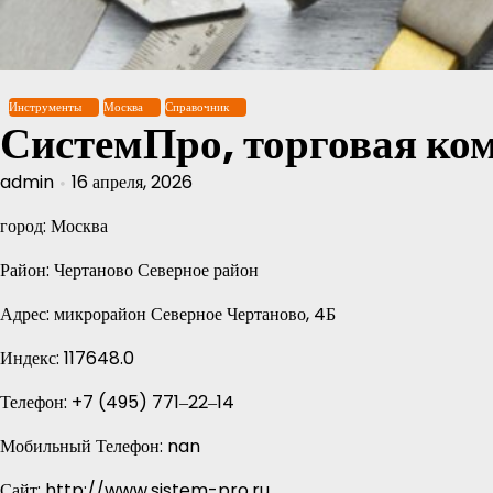
Перейти
к
содержимому
Инструменты
Москва
Справочник
СистемПро, торговая ко
admin
16 апреля, 2026
город: Москва
Район: Чертаново Северное район
Адрес: микрорайон Северное Чертаново, 4Б
Индекс: 117648.0
Телефон: +7 (495) 771‒22‒14
Мобильный Телефон: nan
Сайт: http://www.sistem-pro.ru