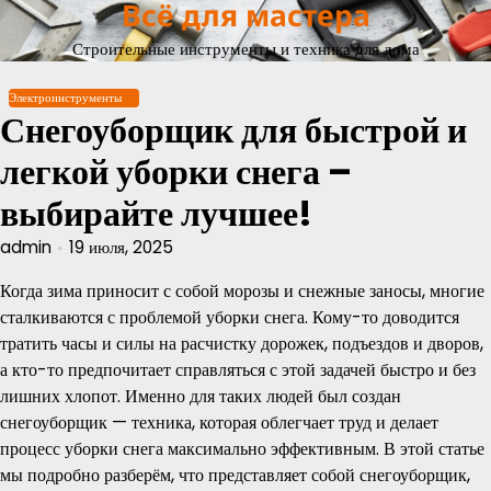
Всё для мастера
Перейти
к
Строительные инструменты и техника для дома
содержимому
Электроинструменты
Снегоуборщик для быстрой и
легкой уборки снега –
выбирайте лучшее!
admin
19 июля, 2025
Когда зима приносит с собой морозы и снежные заносы, многие
сталкиваются с проблемой уборки снега. Кому-то доводится
тратить часы и силы на расчистку дорожек, подъездов и дворов,
а кто-то предпочитает справляться с этой задачей быстро и без
лишних хлопот. Именно для таких людей был создан
снегоуборщик — техника, которая облегчает труд и делает
процесс уборки снега максимально эффективным. В этой статье
мы подробно разберём, что представляет собой снегоуборщик,