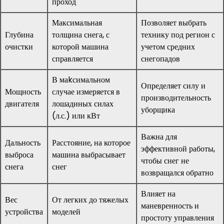
проход
Максимальная
Позволяет выбрать
Глубина
толщина снега, с
технику под регион с
очистки
которой машина
учетом средних
справляется
снегопадов
В маkсимальном
Определяет силу и
Мощность
случае измеряется в
производительность
двигателя
лошадиных силах
уборщика
(л.с.) или кВт
Важна для
Дальность
Расстояние, на которое
эффективной работы,
выброса
машина выбрасывает
чтобы снег не
снега
снег
возвращался обратно
Влияет на
Вес
От легких до тяжелых
маневренность и
устройства
моделей
простоту управления