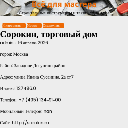
Всё для мастера
Перейти
к
Строительные инструменты и техника для дома
содержимому
Инструменты
Москва
Справочник
Сорокин, торговый дом
admin
16 апреля, 2026
город: Москва
Район: Западное Дегунино район
Адрес: улица Ивана Сусанина, 2а ст7
Индекс: 127486.0
Телефон: +7 (495) 134‒91‒00
Мобильный Телефон: nan
Сайт: http://sorokin.ru