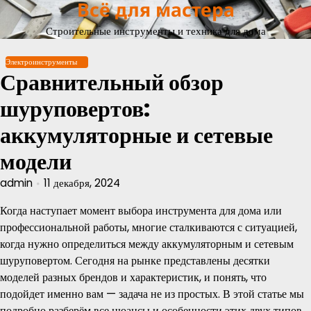
Всё для мастера
Перейти
к
Строительные инструменты и техника для дома
содержимому
Электроинструменты
Сравнительный обзор
шуруповертов:
аккумуляторные и сетевые
модели
admin
11 декабря, 2024
Когда наступает момент выбора инструмента для дома или
профессиональной работы, многие сталкиваются с ситуацией,
когда нужно определиться между аккумуляторным и сетевым
шуруповертом. Сегодня на рынке представлены десятки
моделей разных брендов и характеристик, и понять, что
подойдет именно вам — задача не из простых. В этой статье мы
подробно разберём все нюансы и особенности этих двух типов