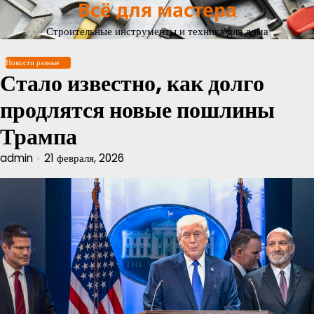
Всё для мастера
Перейти
к
Строительные инструменты и техника для дома
содержимому
Новости разные
Стало известно, как долго
продлятся новые пошлины
Трампа
admin
21 февраля, 2026