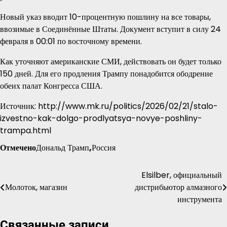
Новый указ вводит 10-процентную пошлину на все товары,
ввозимые в Соединённые Штаты. Документ вступит в силу 24
февраля в 00:01 по восточному времени.
Как уточняют американские СМИ, действовать он будет только
150 дней. Для его продления Трампу понадобится ободрение
обеих палат Конгресса США.
Источник: http://www.mk.ru/politics/2026/02/21/stalo-
izvestno-kak-dolgo-prodlyatsya-novye-poshliny-
trampa.html
Отмечено
Дональд Трамп
,
Россия
Elsilber, официальный
Навигация
Молоток, магазин
дистрибьютор алмазного
по
инструмента
записям
Связанные записи