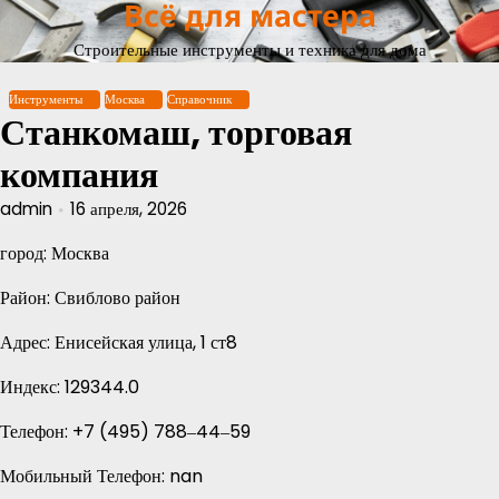
Всё для мастера
Перейти
к
Строительные инструменты и техника для дома
содержимому
Инструменты
Москва
Справочник
Станкомаш, торговая
компания
admin
16 апреля, 2026
город: Москва
Район: Свиблово район
Адрес: Енисейская улица, 1 ст8
Индекс: 129344.0
Телефон: +7 (495) 788‒44‒59
Мобильный Телефон: nan