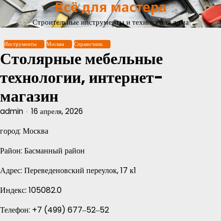
Всё для мастера
Перейти
к
Строительные инструменты и техника для дома
содержимому
Инструменты
Москва
Справочник
Столярные мебельные
технологии, интернет-
магазин
admin
16 апреля, 2026
город: Москва
Район: Басманный район
Адрес: Переведеновский переулок, 17 к1
Индекс: 105082.0
Телефон: +7 (499) 677‒52‒52