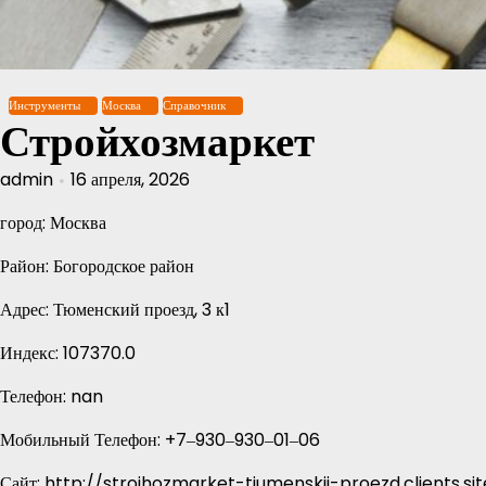
Перейти
к
содержимому
Инструменты
Москва
Справочник
Стройхозмаркет
admin
16 апреля, 2026
город: Москва
Район: Богородское район
Адрес: Тюменский проезд, 3 к1
Индекс: 107370.0
Телефон: nan
Мобильный Телефон: +7‒930‒930‒01‒06
Сайт: http://strojhozmarket-tjumenskij-proezd.clients.sit