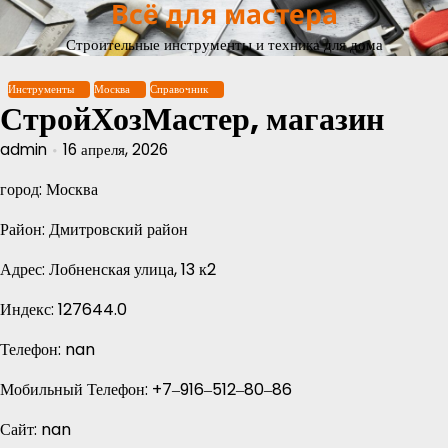
Всё для мастера
Перейти
к
Строительные инструменты и техника для дома
содержимому
Инструменты
Москва
Справочник
СтройХозМастер, магазин
admin
16 апреля, 2026
город: Москва
Район: Дмитровский район
Адрес: Лобненская улица, 13 к2
Индекс: 127644.0
Телефон: nan
Мобильный Телефон: +7‒916‒512‒80‒86
Сайт: nan