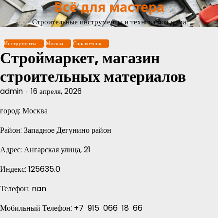
Всё для мастера
Перейти
к
Строительные инструменты и техника для дома
содержимому
Инструменты
Москва
Справочник
Строймаркет, магазин
строительных материалов
admin
16 апреля, 2026
город: Москва
Район: Западное Дегунино район
Адрес: Ангарская улица, 21
Индекс: 125635.0
Телефон: nan
Мобильный Телефон: +7‒915‒066‒18‒66