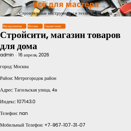
Всё для мастера
Перейти
к
Строительные инструменты и техника для дома
содержимому
Инструменты
Москва
Справочник
Стройсити, магазин товаров
для дома
admin
16 апреля, 2026
город: Москва
Район: Метрогородок район
Адрес: Тагильская улица, 4в
Индекс: 107143.0
Телефон: nan
Мобильный Телефон: +7‒967‒107‒31‒07