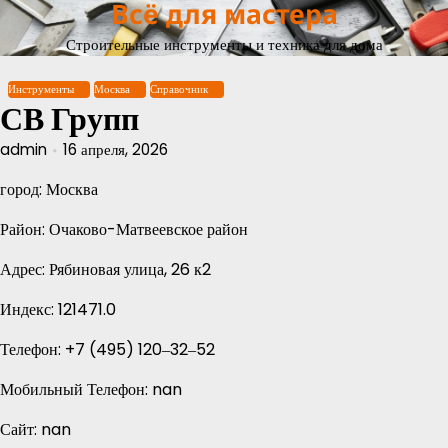
Всё для мастера
Перейти
к
Строительные инструменты и техника для дома
содержимому
Инструменты
Москва
Справочник
СВ Групп
admin
16 апреля, 2026
город: Москва
Район: Очаково-Матвеевское район
Адрес: Рябиновая улица, 26 к2
Индекс: 121471.0
Телефон: +7 (495) 120‒32‒52
Мобильный Телефон: nan
Сайт: nan