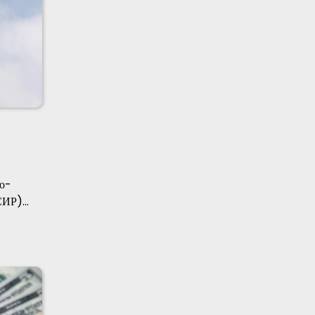
о-
КСИР)…