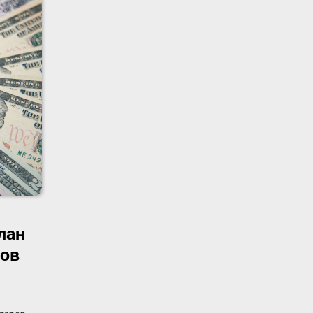
лан
ров