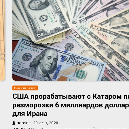
Новости разные
США прорабатывают с Катаром п
разморозки 6 миллиардов долла
для Ирана
admin
20 июня, 2026