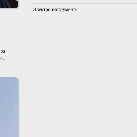
Электроинструменты
-за
ся…