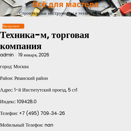
Всё для мастера
Перейти
к
Строительные инструменты и техника для дома
содержимому
Инструмент
Техника-м, торговая
компания
admin
19 января, 2026
город: Москва
Район: Рязанский район
Адрес: 1-й Институтский проезд, 5 ст1
Индекс: 109428.0
Телефон: +7 (495) 709‒34‒26
Мобильный Телефон: nan