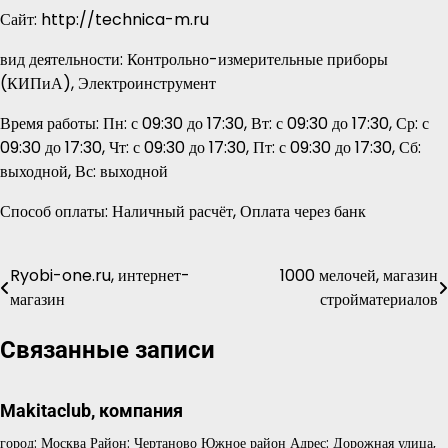
Сайт: http://technica-m.ru
вид деятельности: Контрольно-измерительные приборы
(КИПиА), Электроинструмент
Время работы: Пн: с 09:30 до 17:30, Вт: с 09:30 до 17:30, Ср: с
09:30 до 17:30, Чт: с 09:30 до 17:30, Пт: с 09:30 до 17:30, Сб:
выходной, Вс: выходной
Способ оплаты: Наличный расчёт, Оплата через банк
Ryobi-one.ru, интернет-
1000 мелочей, магазин
Навигация
магазин
стройматериалов
по
Связанные записи
записям
Makitaclub, компания
город: Москва Район: Чертаново Южное район Адрес: Дорожная улица,