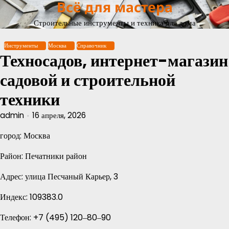
Всё для мастера
Перейти
к
Строительные инструменты и техника для дома
содержимому
Инструменты
Москва
Справочник
Техносадов, интернет-магазин
садовой и строительной
техники
admin
16 апреля, 2026
город: Москва
Район: Печатники район
Адрес: улица Песчаный Карьер, 3
Индекс: 109383.0
Телефон: +7 (495) 120‒80‒90