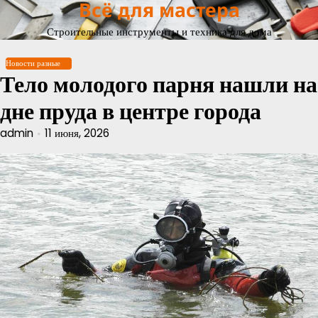
Всё для мастера
Перейти
к
Строительные инструменты и техника для дома
содержимому
Новости разные
Тело молодого парня нашли на
дне пруда в центре города
admin
11 июня, 2026