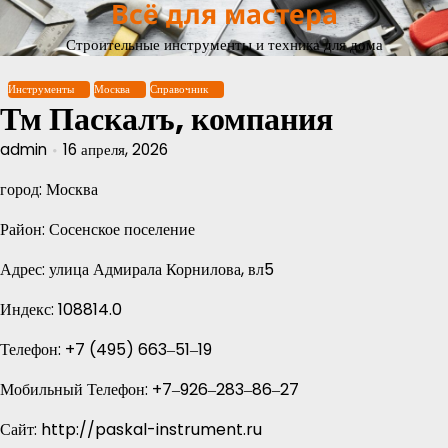
Всё для мастера
Перейти
к
Строительные инструменты и техника для дома
содержимому
Инструменты
Москва
Справочник
Тм Паскалъ, компания
admin
16 апреля, 2026
город: Москва
Район: Сосенское поселение
Адрес: улица Адмирала Корнилова, вл5
Индекс: 108814.0
Телефон: +7 (495) 663‒51‒19
Мобильный Телефон: +7‒926‒283‒86‒27
Сайт: http://paskal-instrument.ru