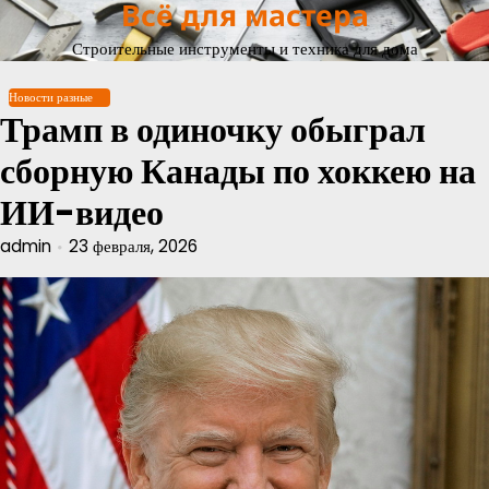
Всё для мастера
Перейти
к
Строительные инструменты и техника для дома
содержимому
Новости разные
Трамп в одиночку обыграл
сборную Канады по хоккею на
ИИ-видео
admin
23 февраля, 2026