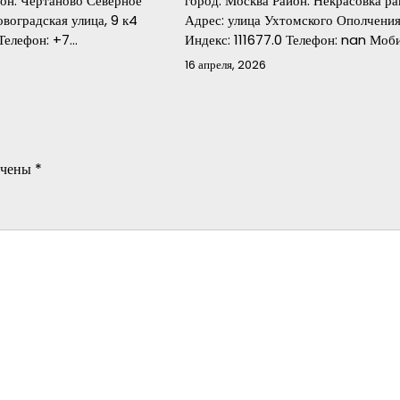
йон: Чертаново Северное
город: Москва Район: Некрасовка р
воградская улица, 9 к4
Адрес: улица Ухтомского Ополчения
 Телефон: +7…
Индекс: 111677.0 Телефон: nan Мо
16 апреля, 2026
ечены
*