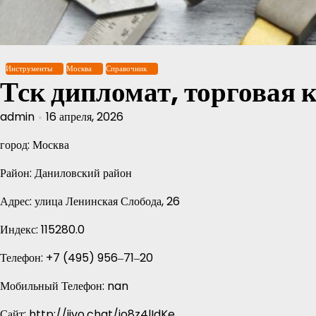
Перейти
к
содержимому
Инструменты
Москва
Справочник
Тск дипломат, торговая 
admin
16 апреля, 2026
город: Москва
Район: Даниловский район
Адрес: улица Ленинская Слобода, 26
Индекс: 115280.0
Телефон: +7 (495) 956‒71‒20
Мобильный Телефон: nan
Сайт: http://jivo.chat/io8z4lIdKe