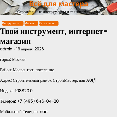
Всё для мастера
Перейти
к
Строительные инструменты и техника для дома
содержимому
Инструменты
Москва
Справочник
Твой инструмент, интернет-
магазин
admin
16 апреля, 2026
город: Москва
Район: Мосрентген поселение
Адрес: Строительный рынок СтройМастер, пав А01/1
Индекс: 108820.0
Телефон: +7 (495) 646‒04‒20
Мобильный Телефон: nan