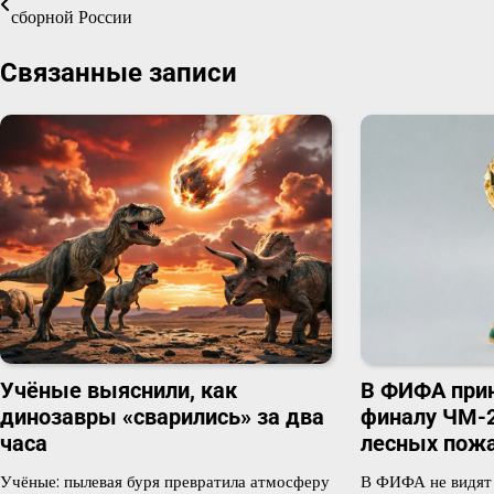
сборной России
по
Связанные записи
записям
Учёные выяснили, как
В ФИФА прин
динозавры «сварились» за два
финалу ЧМ-2
часа
лесных пож
Учёные: пылевая буря превратила атмосферу
В ФИФА не видят