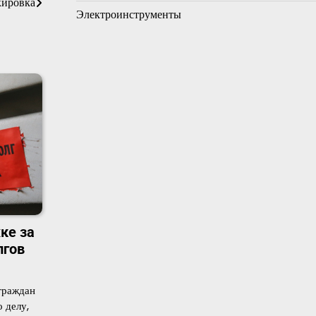
кировка
Электроинструменты
ке за
лгов
граждан
 делу,