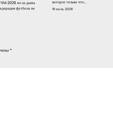
которое только что…
 ЧМ‑2026 из‑за дыма
едерация футбола не
16 июля, 2026
ечены
*