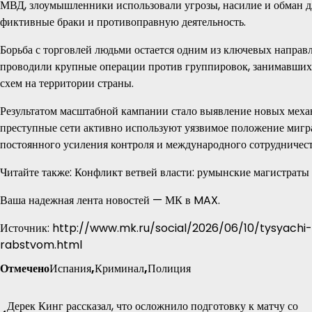
МВД, злоумышленники использовали угрозы, насилие и обман д
фиктивные браки и противоправную деятельность.
Борьба с торговлей людьми остается одним из ключевых направ
проводили крупные операции против группировок, занимавших
схем на территории страны.
Результатом масштабной кампании стало выявление новых меха
преступные сети активно используют уязвимое положение мигра
постоянного усиления контроля и международного сотрудничеств
Читайте также: Конфликт ветвей власти: румынские магистраты
Ваша надежная лента новостей — МК в MAX.
Источник: http://www.mk.ru/social/2026/06/10/tysyachi
rabstvom.html
Отмечено
Испания
,
Криминал
,
Полиция
Дерек Кинг рассказал, что осложнило подготовку к матчу со
Навигация