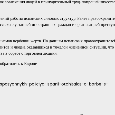
ля вовлечения людей в принудительный труд, попрошайничество
лений работы испанских силовых структур. Ранее правоохранит
ся эксплуатацией иностранных граждан и организацией престу
низмов вербовки жертв. По данным испанских правоохранителе
нтов и людей, оказавшихся в тяжелой жизненной ситуации, что 
а в борьбе с торговлей людьми.
 обратились к Европе
-spasyonnykh-policiya-ispanii-otchitalas-o-borbe-s-