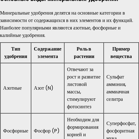
Минеральные удобрения делятся на основные категории в
зависимости от содержащихся в них элементов и их функций.
Наиболее популярными являются азотные, фосфорные и
калийные удобрения.
Тип
Содержание
Роль в
Пример
удобрения
элемента
растении
вещества
Отвечают за
рост и развитие
Сульфат
листовой
аммония,
Азотные
Азот (N)
массы,
аммиачная
стимулируют
селитра
фотосинтез
Необходим для
Суперфосфат,
формирования
Фосфорные
Фосфор (P)
фосфоритная
корней и
мука