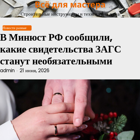
Всё для мастера
Перейти
к
Строительные инструменты и техника для дома
содержимому
Новости разные
В Минюст РФ сообщили,
какие свидетельства ЗАГС
станут необязательными
admin
21 июня, 2026