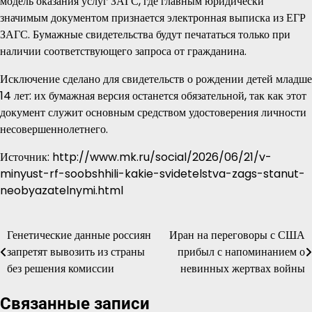
модель оказания услуг ЗАГС, где главным юридически
значимым документом признается электронная выписка из ЕГР
ЗАГС. Бумажные свидетельства будут печататься только при
наличии соответствующего запроса от гражданина.
Исключение сделано для свидетельств о рождении детей младше
14 лет: их бумажная версия останется обязательной, так как этот
документ служит основным средством удостоверения личности
несовершеннолетнего.
Источник: http://www.mk.ru/social/2026/06/21/v-
minyust-rf-soobshhili-kakie-svidetelstva-zags-stanut-
neobyazatelnymi.html
Генетические данные россиян
Иран на переговоры с США
Навигация
запретят вывозить из страны
прибыл с напоминанием о
по
без решения комиссии
невинных жертвах войны
записям
Связанные записи