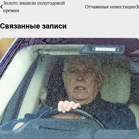
Золото лишили полугодовой
Навигация
Отчаянные инвестиции
премии
по
Связанные записи
записям