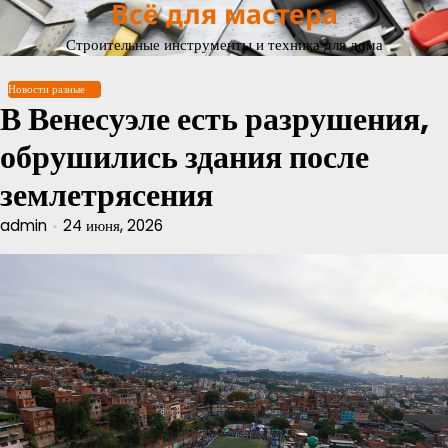
Всё для мастера
Перейти
к
Строительные инструменты и техника для дома
содержимому
Новости разные
В Венесуэле есть разрушения,
обрушились здания после
землетрясения
admin
24 июня, 2026