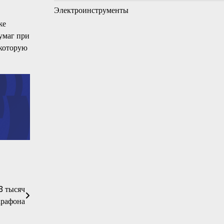
Электроинструменты
же
умаг при
 которую
3 тысяч
арафона