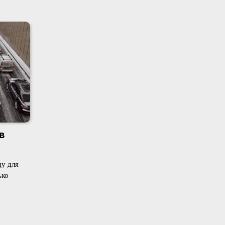
в
у для
ько