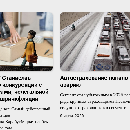
Автострахование попало 
 Станислав
аварию
о конкуренции с
ами, нелегальной
Сегмент стал убыточным в 2025 год
и шринкфляции
ряда крупных страховщиков Нескол
ведущих страховщиков в сегменте…
анов: Самый действенный
я цен —
9 марта, 2026
яна КарабутМаркетплейсы
по тем…