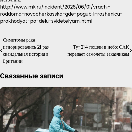
http://www.mk.ru/incident/2026/06/01/vrachi-
roddoma-novocherkasska-gde-pogubili-rozhenicu-
prokhodyat-po-delu-svidetelyami.html
Симптомы рака
Навигация
игнорировались 21 раз:
Ту-214 пошли в небо: ОАК
по
скандальная история в
передает самолеты заказчикам
Британии
записям
Связанные записи