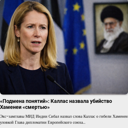
«Подмена понятий»: Каллас назвала убийство
Хаменеи «смертью»
Экс-замглавы МИД Индии Сибал назвал слова Каллас о гибели Хаменеи
уловкой Глава дипломатии Европейского союза…