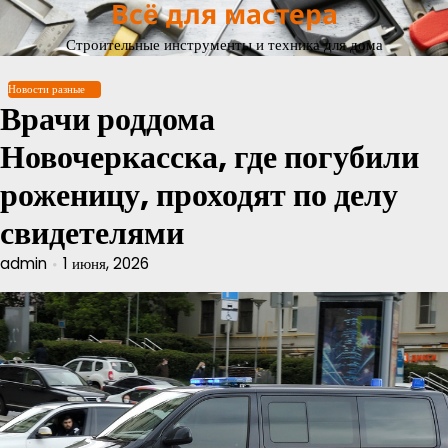
Всё для мастера
Перейти
к
Строительные инструменты и техника для дома
содержимому
Новости разные
Врачи роддома
Новочеркасска, где погубили
роженицу, проходят по делу
свидетелями
admin
1 июня, 2026