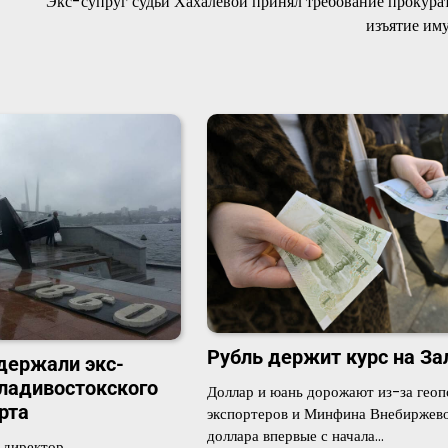
Экс-супруг судьи Хахалевой принял требование прокура
изъятие им
Рубль держит курс на За
держали экс-
ладивостокского
Доллар и юань дорожают из-за геоп
рта
экспортеров и Минфина Внебиржево
доллара впервые с начала…
 директор