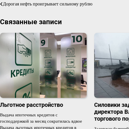
Навигация
Дорогая нефть проигрывает сильному рублю
по
Связанные записи
записям
Силовики за
Льготное расстройство
директора В
Выдача ипотечных кредитов с
торгового по
господдержкой за месяц сократилась вдвое
Выдача льготных ипотечных кредитов в
Задержан бывший