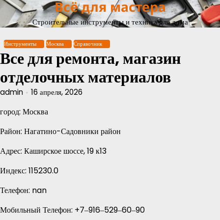
Всё для мастера
Перейти
к
Строительные инструменты и техника для дома
содержимому
Инструменты
Москва
Справочник
Все для ремонта, магазин
отделочных материалов
admin
16 апреля, 2026
город: Москва
Район: Нагатино-Садовники район
Адрес: Каширское шоссе, 19 к13
Индекс: 115230.0
Телефон: nan
Мобильный Телефон: +7‒916‒529‒60‒90