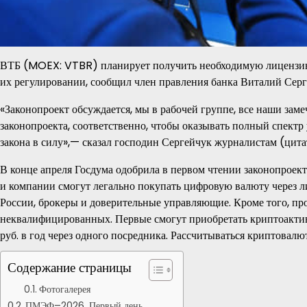
ВТБ (MOEX: VTBR) планирует получить необходимую лицензию 
их регулировании, сообщил член правления банка Виталий Серг
«Законопроект обсуждается, мы в рабочей группе, все наши зам
законопроекта, соответственно, чтобы оказывать полный спектр
закона в силу»,— сказал господин Сергейчук журналистам (цита
В конце апреля Госдума одобрила в первом чтении законопроект
и компании смогут легально покупать цифровую валюту через 
России, брокеры и доверительные управляющие. Кроме того, пр
неквалифицированных. Первые смогут приобретать криптоактив
руб. в год через одного посредника. Рассчитываться криптовалю
Содержание страницы
Фотогалерея
ПМЭФ–2026. Первый день