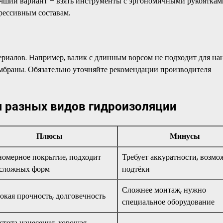
Лучший вариант – взять инструменты с эргономичными рукояткам
ессивным составам.
риалов. Например, валик с длинным ворсом не подходит для на
ембраны. Обязательно уточняйте рекомендации производителя
я разных видов гидроизоляции
Плюсы
Минусы
номерное покрытие, подходит
Требует аккуратности, возм
 сложных форм
подтёки
Сложнее монтаж, нужно
окая прочность, долговечность
специальное оборудование
стота нанесения, хорошая