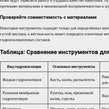
ножи будут тормозить работу и ухудшать качество нанесения. 
прочными материалами и минимальной восприимчивостью к агр
Проверяйте совместимость с материалами
Некоторые инструменты подходят только для определённых мате
густой мастики, а жёсткая кисть может повредить пленочные м
гидроизоляционных составов.
Таблица: Сравнение инструментов дл
Вид гидроизоляции
Основные инструменты
Рав
Жидкая гидроизоляция
Кисть, валик, распылитель
для
Рулонная мембранная
Рулетка, нож, прижимной
Выс
гидроизоляция
валик, горелка
Мастичная
Шпатель, кисть, валик для
Про