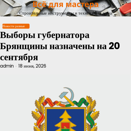
Всё для мастера
Перейти
к
Строительные инструменты и техника для дома
содержимому
Новости разные
Выборы губернатора
Брянщины назначены на 20
сентября
admin
18 июня, 2026