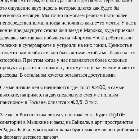
Я думаю, что всем, кто хоть раз был в детском лагере, знакомо
это ощущение двух недель, которые длятся как будто бы
несколько месяцев. Мы точно помогаем ребятам быть более
непосредственными, иногда исполнять какие-то мечты. У нас в
конце предыдущего сезона был заезд в Марокко, куда приехала
девушка, мечтавшая побывать на «Формуле-1». И ребята взяли
тележки в супермаркете и устроили на них гонки. Ценность в
том, что нам необязательно быть детьми, чтобы мы были на это
способны. При этом когда у нас появляются более сложные
продукты, растет и стоимость, потому что у нас увеличиваются
расходы. В остальном хочется оставаться доступными.
Самые низкие цены начинаются где-то от €400, а самые
высокие, например, на двухнедельную смену с полным
пансионом в Тоскане, близятся к €2,5-3 тыс.
Заезды в России этим летом у нас тоже есть. Будет digital-
санаторий в Мышкине и заезд на Байкале, в арт-пространстве
«Радуга Байкал», который как раз будет максимально приближен
к формату детского лагеря».