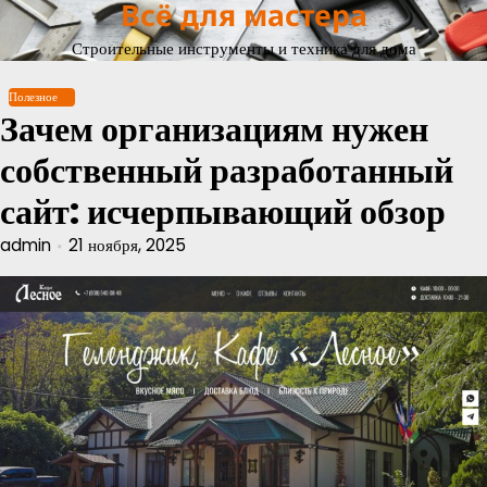
Всё для мастера
Перейти
к
Строительные инструменты и техника для дома
содержимому
Полезное
Зачем организациям нужен
собственный разработанный
сайт: исчерпывающий обзор
admin
21 ноября, 2025