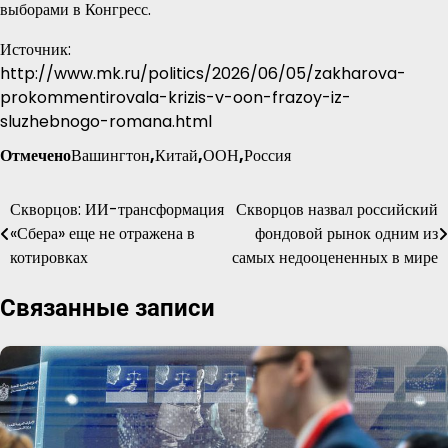
выборами в Конгресс.
Источник:
http://www.mk.ru/politics/2026/06/05/zakharova-
prokommentirovala-krizis-v-oon-frazoy-iz-
sluzhebnogo-romana.html
Отмечено
Вашингтон
,
Китай
,
ООН
,
Россия
Скворцов: ИИ-трансформация
Скворцов назвал российский
Навигация
«Сбера» еще не отражена в
фондовой рынок одним из
по
котировках
самых недооцененных в мире
записям
Связанные записи