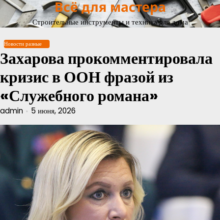
Всё для мастера
Перейти
к
Строительные инструменты и техника для дома
содержимому
Новости разные
Захарова прокомментировала
кризис в ООН фразой из
«Служебного романа»
admin
5 июня, 2026