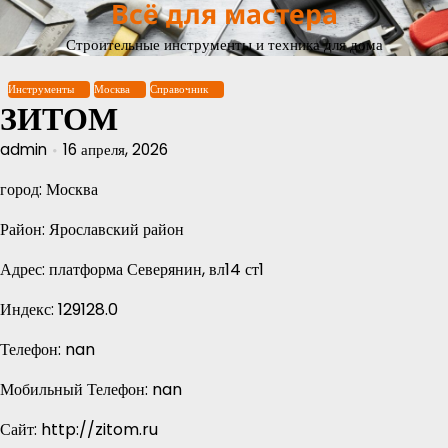
Всё для мастера
Перейти
к
Строительные инструменты и техника для дома
содержимому
Инструменты
Москва
Справочник
ЗИТОМ
admin
16 апреля, 2026
город: Москва
Район: Ярославский район
Адрес: платформа Северянин, вл14 ст1
Индекс: 129128.0
Телефон: nan
Мобильный Телефон: nan
Сайт: http://zitom.ru