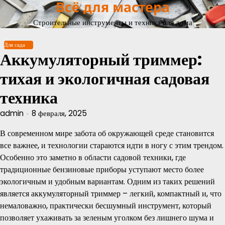
Всё для мастера
Перейти
к
Строительные инструменты и техника для дома
содержимому
Для сада
Аккумуляторный триммер:
тихая и экологичная садовая
техника
admin
8 февраля, 2025
В современном мире забота об окружающей среде становится
все важнее, и технологии стараются идти в ногу с этим трендом.
Особенно это заметно в области садовой техники, где
традиционные бензиновые приборы уступают место более
экологичным и удобным вариантам. Одним из таких решений
является аккумуляторный триммер – легкий, компактный и, что
немаловажно, практически бесшумный инструмент, который
позволяет ухаживать за зеленым уголком без лишнего шума и