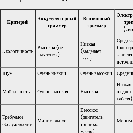
Электр
Аккумуляторный
Бензиновый
Критерий
три
триммер
триммер
(сет
Средня
Низкая
Высокая (нет
(электр
Экологичность
(выделяет
выхлопов)
зависит
газы)
источн
Шум
Очень низкий
Очень высокий
Средни
Низкая 
Мобильность
Очень высокая
Высокая
от дли
кабеля)
Высокое
Требуемое
(двигатель,
Минимальное
Минима
обслуживание
топливо,
масло)