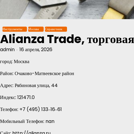
Перейти
к
содержимому
Инструменты
Москва
Справочник
Alianza Trade, торгова
admin
16 апреля, 2026
город: Москва
Район: Очаково-Матвеевское район
Адрес: Рябиновая улица, 44
Индекс: 121471.0
Телефон: +7 (495) 133‒16‒61
Мобильный Телефон: nan
Сайт: http://alianza.ru