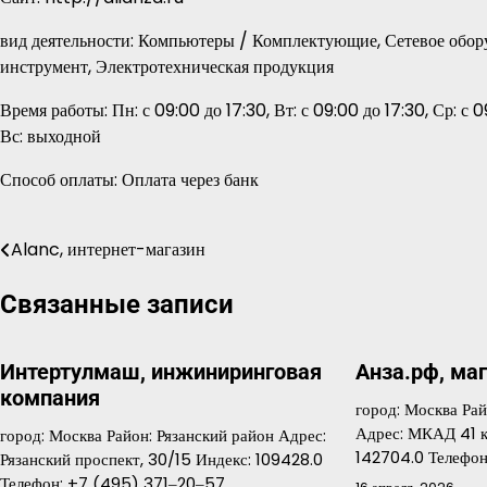
вид деятельности: Компьютеры / Комплектующие, Сетевое обор
инструмент, Электротехническая продукция
Время работы: Пн: с 09:00 до 17:30, Вт: с 09:00 до 17:30, Ср: с 0
Вс: выходной
Способ оплаты: Оплата через банк
Alanc, интернет-магазин
Навигация
по
Связанные записи
записям
Интертулмаш, инжиниринговая
Анза.рф, ма
компания
город: Москва Ра
Адрес: МКАД 41 к
город: Москва Район: Рязанский район Адрес:
142704.0 Телефон
Рязанский проспект, 30/15 Индекс: 109428.0
Телефон: +7 (495) 371‒20‒57…