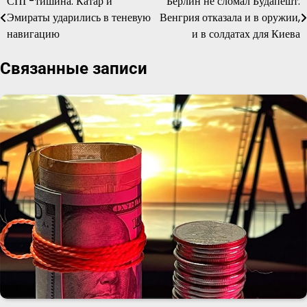
СПГ-тишина: Катар и
Берлин не сломал Будапешт:
Навигация
Эмираты ударились в теневую
Венгрия отказала и в оружии,
по
навигацию
и в солдатах для Киева
записям
Связанные записи