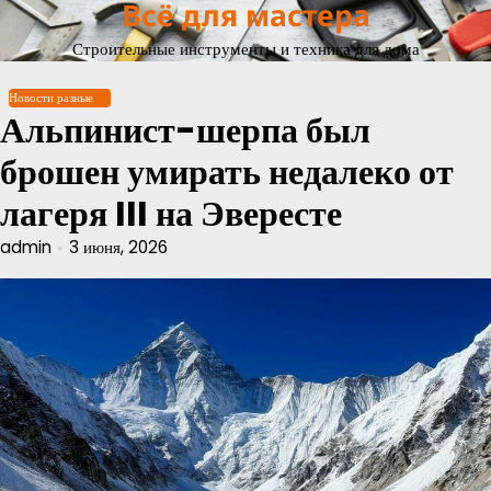
Всё для мастера
Перейти
к
Строительные инструменты и техника для дома
содержимому
Новости разные
Альпинист-шерпа был
брошен умирать недалеко от
лагеря III на Эвересте
admin
3 июня, 2026