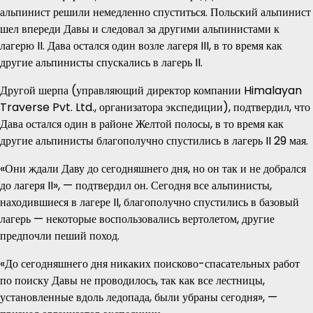
альпинист решили немедленно спуститься. Польский альпинист
шел впереди Давы и следовал за другими альпинистами к
лагерю II. Дава остался один возле лагеря III, в то время как
другие альпинисты спускались в лагерь II.
Другой шерпа (управляющий директор компании Himalayan
Traverse Pvt. Ltd., организатора экспедиции), подтвердил, что
Дава остался один в районе Желтой полосы, в то время как
другие альпинисты благополучно спустились в лагерь II 29 мая.
«Они ждали Даву до сегодняшнего дня, но он так и не добрался
до лагеря II», — подтвердил он. Сегодня все альпинисты,
находившиеся в лагере II, благополучно спустились в базовый
лагерь — некоторые воспользовались вертолетом, другие
предпочли пеший поход.
«До сегодняшнего дня никаких поисково-спасательных работ
по поиску Давы не проводилось, так как все лестницы,
установленные вдоль ледопада, были убраны сегодня», —