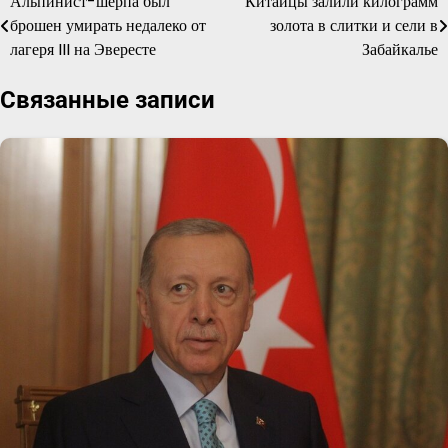
Альпинист-шерпа был
Китайцы залили килограмм
Навигация
брошен умирать недалеко от
золота в слитки и сели в
по
лагеря III на Эвересте
Забайкалье
записям
Связанные записи