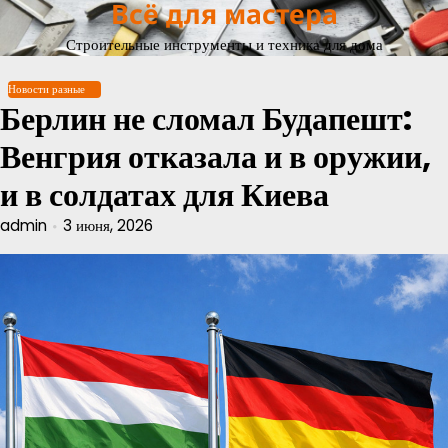
Всё для мастера
Перейти
к
Строительные инструменты и техника для дома
содержимому
Новости разные
Берлин не сломал Будапешт:
Венгрия отказала и в оружии,
и в солдатах для Киева
admin
3 июня, 2026