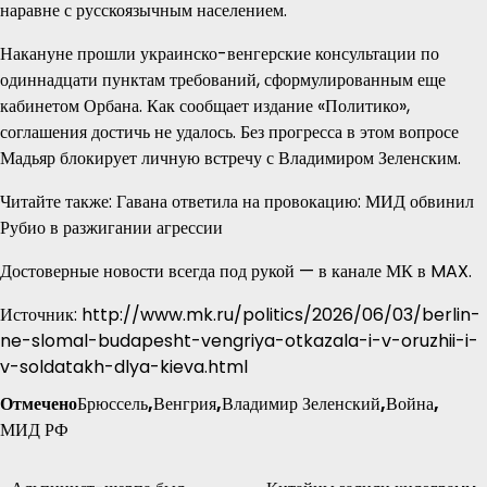
наравне с русскоязычным населением.
Накануне прошли украинско-венгерские консультации по
одиннадцати пунктам требований, сформулированным еще
кабинетом Орбана. Как сообщает издание «Политико»,
соглашения достичь не удалось. Без прогресса в этом вопросе
Мадьяр блокирует личную встречу с Владимиром Зеленским.
Читайте также: Гавана ответила на провокацию: МИД обвинил
Рубио в разжигании агрессии
Достоверные новости всегда под рукой — в канале МК в MAX.
Источник: http://www.mk.ru/politics/2026/06/03/berlin-
ne-slomal-budapesht-vengriya-otkazala-i-v-oruzhii-i-
v-soldatakh-dlya-kieva.html
Отмечено
Брюссель
,
Венгрия
,
Владимир Зеленский
,
Война
,
МИД РФ