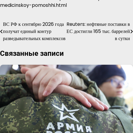
medicinskoy-pomoshhi.html
ВС РФ к сентябрю 2026 года
Reuters: нефтяные поставки в
Навигация
получат единый контур
ЕС достигли 165 тыс. баррелей
по
разведывательных комплексов
в сутки
записям
Связанные записи