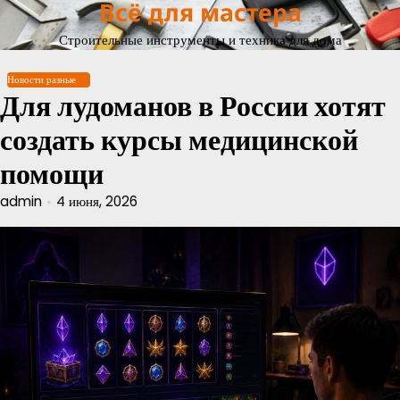
Всё для мастера
Перейти
к
Строительные инструменты и техника для дома
содержимому
Новости разные
Для лудоманов в России хотят
создать курсы медицинской
помощи
admin
4 июня, 2026