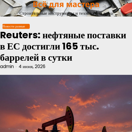
Всё для мастера
Перейти
к
Строительные инструменты и техника для дома
содержимому
Новости разные
Reuters: нефтяные поставки
в ЕС достигли 165 тыс.
баррелей в сутки
admin
4 июня, 2026