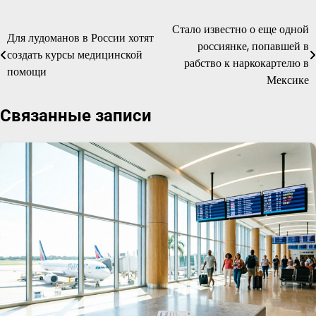
Стало известно о еще одной
Навигация
Для лудоманов в России хотят
россиянке, попавшей в
создать курсы медицинской
по
рабство к наркокартелю в
помощи
Мексике
записям
Связанные записи