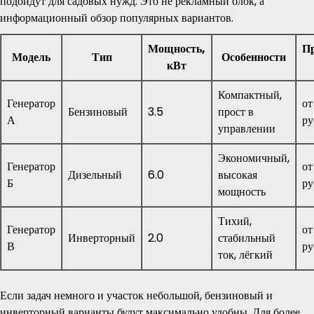
подойдут для садовых нужд. Это не рекламный блок, а
информационный обзор популярных вариантов.
Мощность,
П
Модель
Тип
Особенности
кВт
Компактный,
Генератор
от
Бензиновый
3.5
прост в
А
ру
управлении
Экономичный,
Генератор
от
Дизельный
6.0
высокая
Б
ру
мощность
Тихий,
Генератор
от
Инверторный
2.0
стабильный
В
ру
ток, лёгкий
Если задач немного и участок небольшой, бензиновый и
инверторный варианты будут максимально удобны. Для более