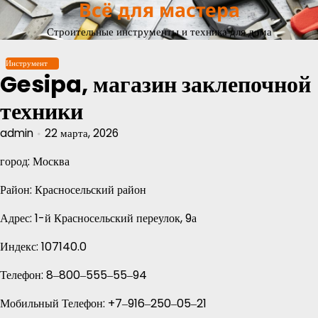
Всё для мастера
Перейти
к
Строительные инструменты и техника для дома
содержимому
Инструмент
Gesipa, магазин заклепочной
техники
admin
22 марта, 2026
город: Москва
Район: Красносельский район
Адрес: 1-й Красносельский переулок, 9а
Индекс: 107140.0
Телефон: 8‒800‒555‒55‒94
Мобильный Телефон: +7‒916‒250‒05‒21