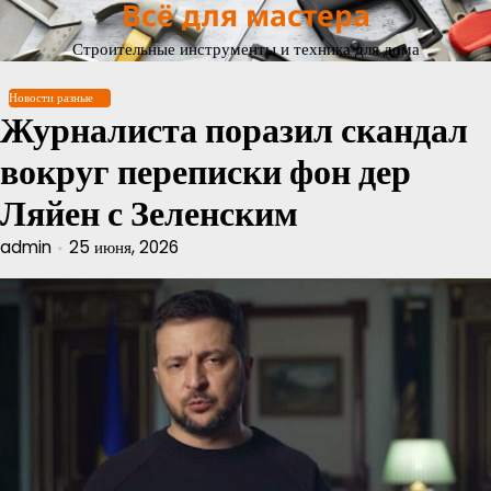
Всё для мастера
Перейти
к
Строительные инструменты и техника для дома
содержимому
Новости разные
Журналиста поразил скандал
вокруг переписки фон дер
Ляйен с Зеленским
admin
25 июня, 2026