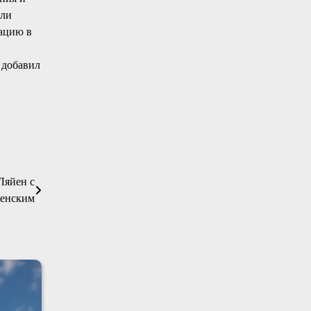
ыли
зацию в
 добавил
Ляйен с
ленским