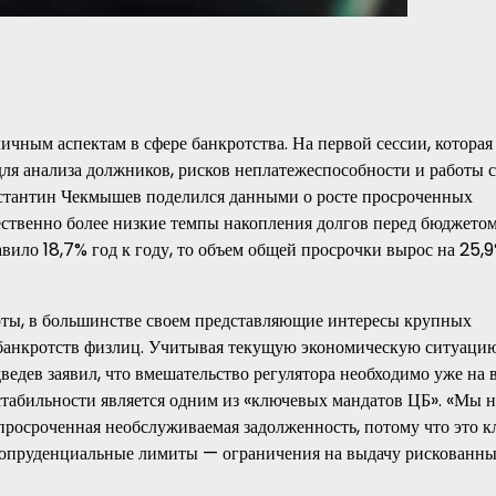
ным аспектам в сфере банкротства. На первой сессии, которая 
я анализа должников, рисков неплатежеспособности и работы с
стантин Чекмышев поделился данными о росте просроченных
ественно более низкие темпы накопления долгов перед бюджетом
вило 18,7% год к году, то объем общей просрочки вырос на 25,
ерты, в большинстве своем представляющие интересы крупных
 банкротств физлиц. Учитывая текущую экономическую ситуацию
дев заявил, что вмешательство регулятора необходимо уже на в
стабильности является одним из «ключевых мандатов ЦБ». «Мы 
т просроченная необслуживаемая задолженность, потому что это 
акропруденциальные лимиты — ограничения на выдачу рискованн