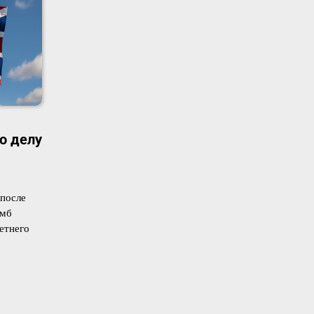
о делу
после
омб
етнего