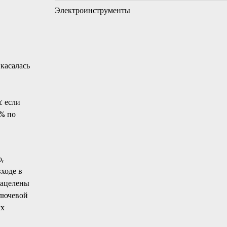
Электроинструменты
касалась
: если
9% по
,
ходе в
нацелены
ключевой
ых