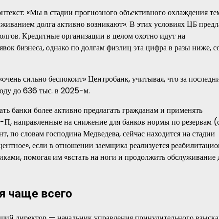
онтекст: «Мы в стадии прогнозного объективного охлаждения те
луживанием долга активно возникают». В этих условиях ЦБ предл
лгов. Кредитные организации в целом охотно идут на
вок бизнеса, однако по долгам физлиц эта цифра в разы ниже, 
«очень сильно беспокоит» Центробанк, учитывая, что за последн
году до 636 тыс. в 2025-м.
ать банки более активно предлагать гражданам и применять
-П, направленные на снижение для банков нормы по резервам (
т, по словам господина Медведева, сейчас находится на стадии
роцентное», если в отношении заемщика реализуется реабилитаци
иками, помогая им «встать на ноги и продолжить обслуживание 
я чаще всего
щий директор — начальник управления принудительного взыска