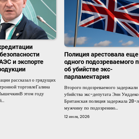
кредитации
 безопасности
Полиция арестовала еще
АЭС и экспорте
одного подозреваемого п
родукции
об убийстве экс-
парламентария
тации рассказал о грядущих
ктронной торговлеГалина
Второго подозреваемого задержали 
ПышечкинВ этом году
убийства экс-депутата Энн Уиддек
й…
Британская полиция задержала 28-л
мужчину по подозрению…
12 июля, 2026