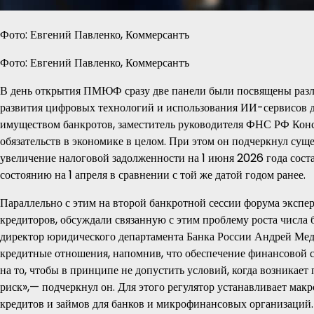
Фото: Евгений Павленко, Коммерсантъ
Фото: Евгений Павленко, Коммерсантъ
В день открытия ПМЮФ сразу две панели были посвящены различ
развития цифровых технологий и использования ИИ-сервисов дл
имуществом банкротов, заместитель руководителя ФНС РФ Кон
обязательств в экономике в целом. При этом он подчеркнул сущ
увеличение налоговой задолженности на 1 июня 2026 года соста
состоянию на 1 апреля в сравнении с той же датой годом ранее.
Параллельно с этим на второй банкротной сессии форума эксп
кредиторов, обсуждали связанную с этим проблему роста числа
директор юридического департамента Банка России Андрей Медве
кредитные отношения, напомнив, что обеспечение финансовой 
на то, чтобы в принципе не допустить условий, когда возникае
риск»,— подчеркнул он. Для этого регулятор устанавливает м
кредитов и займов для банков и микрофинансовых организаций.