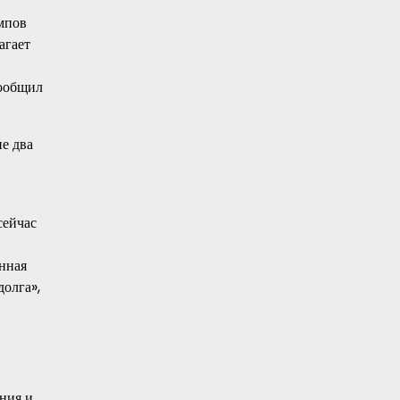
мпов
агает
сообщил
ие два
сейчас
онная
долга»,
ния и