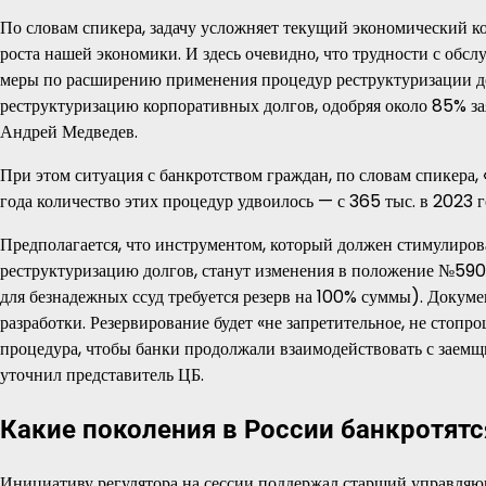
По словам спикера, задачу усложняет текущий экономический к
роста нашей экономики. И здесь очевидно, что трудности с обс
меры по расширению применения процедур реструктуризации до
реструктуризацию корпоративных долгов, одобряя около 85% зая
Андрей Медведев.
При этом ситуация с банкротством граждан, по словам спикера, 
года количество этих процедур удвоилось — с 365 тыс. в 2023 
Предполагается, что инструментом, который должен стимулиров
реструктуризацию долгов, станут изменения в положение №590
для безнадежных ссуд требуется резерв на 100% суммы). Докумен
разработки. Резервирование будет «не запретительное, не стоп
процедура, чтобы банки продолжали взаимодействовать с заемщ
уточнил представитель ЦБ.
Какие поколения в России банкротятс
Инициативу регулятора на сессии поддержал старший управляю