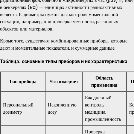
радиационный фон, обычно в микрозивертах в час (μSv/h) или
в беккерелях (Bq) — единицах активности радиоактивных
веществ. Радиометры нужны для контроля моментальной
ситуации, например, при проверке местности, различных
объектов или материалов.
Кроме того, существуют комбинированные приборы, которые
дают и моментальные показатели, и суммарные данные.
Таблица: основные типы приборов и их характеристика
Область
Тип прибора
Что измеряет
П
применения
Ежедневный
Персональный
Накопленную
контроль,
К
дозиметр
дозу
медицина,
пр
промышленность
Проверка