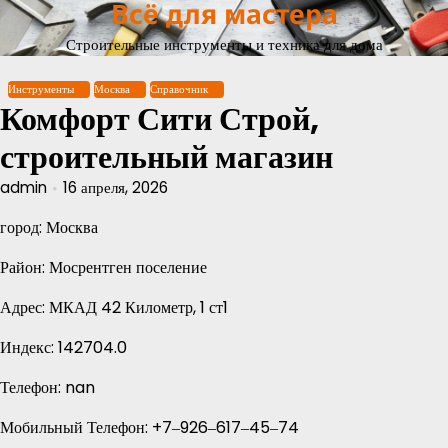
Всё для мастера
Перейти
к
Строительные инструменты и техника для дома
содержимому
Инструменты
Москва
Справочник
Комфорт Сити Строй,
строительный магазин
admin
16 апреля, 2026
город: Москва
Район: Мосрентген поселение
Адрес: МКАД 42 Километр, 1 ст1
Индекс: 142704.0
Телефон: nan
Мобильный Телефон: +7‒926‒617‒45‒74