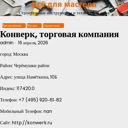
Всё для мастера
Перейти
к
Строительные инструменты и техника для дома
содержимому
Инструменты
Москва
Справочник
Конверк, торговая компания
admin
16 апреля, 2026
город: Москва
Район: Черёмушки район
Адрес: улица Намёткина, 10Б
Индекс: 117420.0
Телефон: +7 (495) 920‒61‒82
Мобильный Телефон: nan
Сайт: http://konwerk.ru