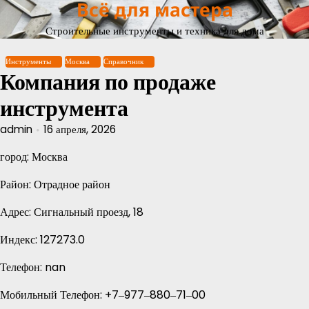
Всё для мастера
Перейти
к
Строительные инструменты и техника для дома
содержимому
Инструменты
Москва
Справочник
Компания по продаже
инструмента
admin
16 апреля, 2026
город: Москва
Район: Отрадное район
Адрес: Сигнальный проезд, 18
Индекс: 127273.0
Телефон: nan
Мобильный Телефон: +7‒977‒880‒71‒00